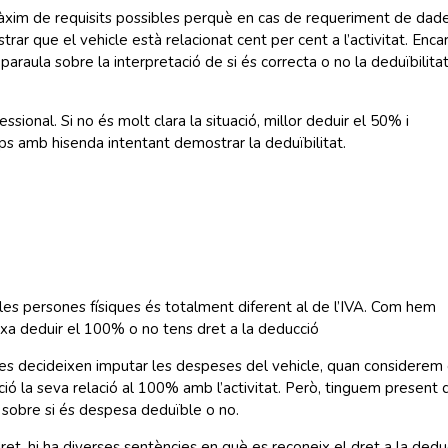
àxim de requisits possibles perquè en cas de requeriment de dad
rar que el vehicle està relacionat cent per cent a l’activitat. Enca
paraula sobre la interpretació de si és correcta o no la deduïbilita
sional. Si no és molt clara la situació, millor deduir el 50% i
mps amb hisenda intentant demostrar la deduïbilitat.
e les persones físiques és totalment diferent al de l’IVA. Com hem
xa deduir el 100% o no tens dret a la deducció
, es decideixen imputar les despeses del vehicle, quan considerem
ió la seva relació al 100% amb l’activitat. Però, tinguem present 
a sobre si és despesa deduïble o no
.
et, hi ha diverses sentències en què es reconeix el dret a la dedu