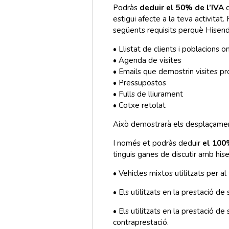
Podràs
deduir el 50% de l’IVA
d
estigui afecte a la teva activita
següents requisits perquè Hisend
• Llistat de clients i poblacions o
• Agenda de visites
• Emails que demostrin visites 
• Pressupostos
• Fulls de lliurament
• Cotxe retolat
Això demostrarà els desplaçamen
I només et podràs deduir
el 100
tinguis ganes de discutir amb his
• Vehicles mixtos utilitzats per a
• Els utilitzats en la prestació d
• Els utilitzats en la prestació 
contraprestació.