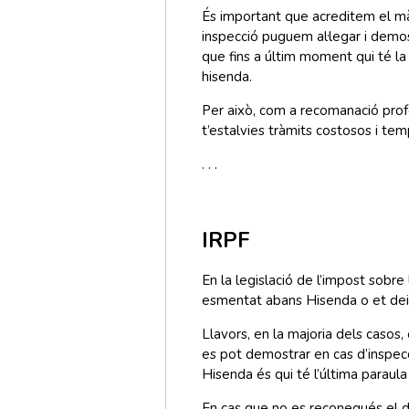
És important que acreditem el m
inspecció puguem al·legar i demost
que fins a últim moment qui té la 
hisenda.
Per això, com a recomanació profes
t’estalvies tràmits costosos i te
. . .
IRPF
En la legislació de l’impost sobr
esmentat abans Hisenda o et dei
Llavors, en la majoria dels casos
es pot demostrar en cas d’inspecc
Hisenda és qui té l’última paraul
En cas que no es reconegués el dr