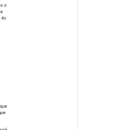
es o
ra
t és
 que
que
cció.