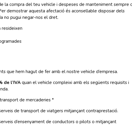
e la compra del teu vehicle i despeses de manteniment sempre 
t. Per demostrar aquesta afectació és aconsellable disposar dels
a no pugui negar-nos el dret.
n resideixen
programades
ts que hem hagut de fer amb el nostre vehicle d’empresa.
% de l’IVA
quan el vehicle compleixi amb els següents requisits i
enda.
l transport de mercaderies *
e serveis de transport de viatgers mitjançant contraprestació.
de serveis d’ensenyament de conductors o pilots o mitjançant