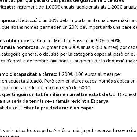
rnitat per qui pateixi despeses de guarderia o centres
ritzats:
Increment de 1.000€ anuals, addicionals als 1.200€ anual
empresa:
Deducció d’un 30% dels imports, amb una base màxima 
ja que abans només permetien un 20% del import amb una base d
s obtingudes a Ceuta i Melilla:
Passa d’un 50% a 60%.
 família nombrosa:
Augment de 600€ anuals (50 al mes) por cad
 la categoria general o del sisè per la categoria especial, però en el
ica d’agost a desembre, així doncs, l’augment de la deducció màx
mb discapacitat a càrrec:
1.200€ (100 euros al mes) per
 en aquesta situació. Però com en altres casos, només s’aplica en 
 així que la deducció màxima serà de 500€.
 que tinguin unitat familiar en un altre estat de UE:
D’aquest
a la seria de tenir la seva família residint a Espanya.
t de sol·licitar la pre declaració en paper.
 venir al nostre despatx. A més a més ja pot reservar la seva cita