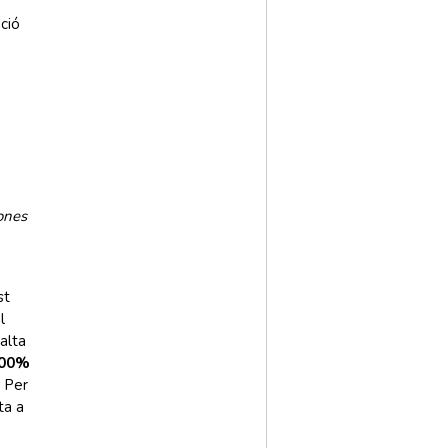
oció
sones
st
l
alta
100%
. Per
ta a