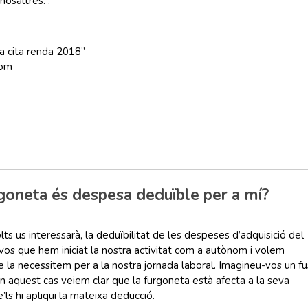
nosaltres. .
a cita renda 2018”
com
rgoneta és despesa deduïble per a mí?
s us interessarà, la deduïbilitat de les despeses d’adquisició del
vos que hem iniciat la nostra activitat com a autònom i volem
 la necessitem per a la nostra jornada laboral. Imagineu-vos un fu
n aquest cas veiem clar que la furgoneta està afecta a la seva
’ls hi apliqui la mateixa deducció.