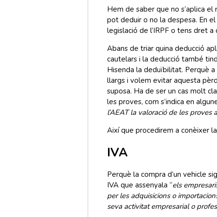
Hem de saber que no s’aplica el ma
pot deduir o no la despesa. En el
legislació de l’IRPF o tens dret 
Abans de triar quina deducció apl
cautelars i la deducció també tind
Hisenda la deduïbilitat. Perquè
llargs i volem evitar aquesta pèr
suposa. Ha de ser un cas molt cl
les proves, com s’indica en algu
l’AEAT la valoració de les proves 
Així que procedirem a conèixer la
IVA
Perquè la compra d’un vehicle sig
IVA que assenyala “
els empresari
per les adquisicions o importacion
seva activitat empresarial o profes