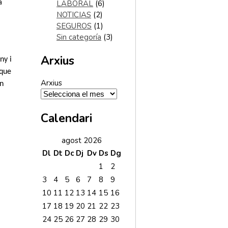
a
LABORAL
(6)
NOTICIAS
(2)
SEGUROS
(1)
Sin categoría
(3)
Arxius
ny i
 que
Arxius
en
Calendari
agost 2026
Dl
Dt
Dc
Dj
Dv
Ds
Dg
1
2
3
4
5
6
7
8
9
10
11
12
13
14
15
16
17
18
19
20
21
22
23
24
25
26
27
28
29
30