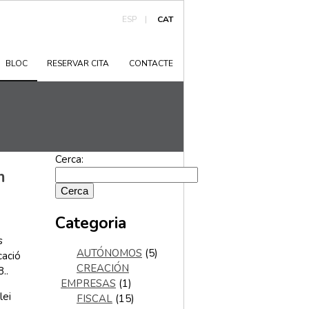
ESP
|
CAT
BLOC
RESERVAR CITA
CONTACTE
Cerca:
m
Categoria
s
AUTÓNOMOS
(5)
cació
CREACIÓN
..
EMPRESAS
(1)
lei
FISCAL
(15)