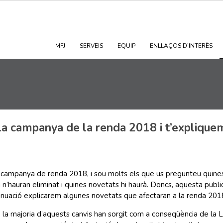
MFJ
SERVEIS
EQUIP
ENLLAÇOS D’INTERÈS
ASSESSORIA FISCAL
ASSESSORIA COMPTABLE
ASSESSORIA LABORAL
ASSESSORIA JURÍDICA-TRIBUTARIA
GESTORIA
ASEGURANCES
 la campanya de la renda 2018 i t’explique
la campanya de renda 2018, i sou molts els que us pregunteu quine
 n’hauran eliminat i quines novetats hi haurà. Doncs, aquesta publi
tinuació explicarem algunes novetats que afectaran a la renda 2018
la majoria d’aquests canvis han sorgit com a conseqüència de la L