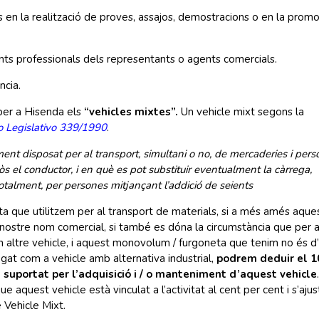
nts en la realització de proves, assajos, demostracions o en la prom
ents professionals dels representants o agents comercials.
ncia.
é per a Hisenda els
“vehicles mixtes”.
Un vehicle mixt segons la
o Legislativo 339/1990
.
ent disposat per al transport, simultani o no, de mercaderies i per
s el conductor, i en què es pot substituir eventualment la càrrega,
otalment, per persones mitjançant l’addició de seients
a que utilitzem per al transport de materials, si a més amés aque
nostre nom comercial, si també es dóna la circumstància que per a
n altre vehicle, i aquest monovolum / furgoneta que tenim no és d’
gat com a vehicle amb alternativa industrial,
podrem deduir el 
suportat per l’adquisició i / o manteniment d’aquest vehicle
quest vehicle està vinculat a l’activitat al cent per cent i s’ajus
e Vehicle Mixt.