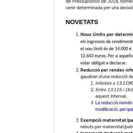
de Pressupostos de 2018, només v
venir determinada per una decisió 
NOVETATS
Nous límits per determin
els ingressos de rendiments
el nou límit és de 14.000 €
12.643 euros. Per a aquell
estar obligat a declarar.
Reducció per rendes infe
gaudiran d’una reducció de
Inferiors a 13.115
€
Entre 13.115 i 16.
aquest Interval.
La reducció només t
modificació, pel que
Exempció maternitat/pa
rebuts per maternitat/pat