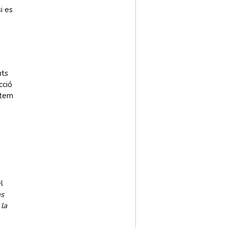
i es
nts
cció
rtem
l
es
 la