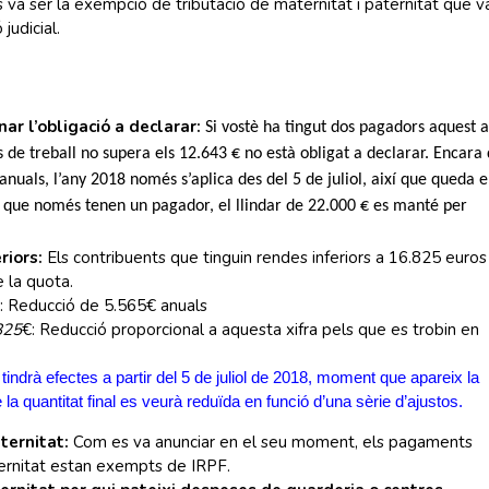
a ser la exempció de tributació de maternitat i paternitat que v
judicial.
ar l’obligació a declarar:
Si vostè ha tingut dos pagadors aquest a
 de treball no supera els 12.643 € no està obligat a declarar. Encara
 anuals, l’any 2018 només s’aplica des del 5 de juliol, així que queda 
s que només tenen un pagador, el llindar de 22.000 € es manté per
riors:
Els contribuents que tinguin rendes inferiors a 16.825 euros
 la quota.
: Reducció de 5.565€ anuals
825
€: Reducció proporcional a aquesta xifra pels que es trobin en
indrà efectes a partir del 5 de juliol de 2018, moment que apareix la
 la quantitat final es veurà reduïda en funció d’una sèrie d’ajustos.
ternitat:
Com es va anunciar en el seu moment, els pagaments
ernitat estan exempts de IRPF.