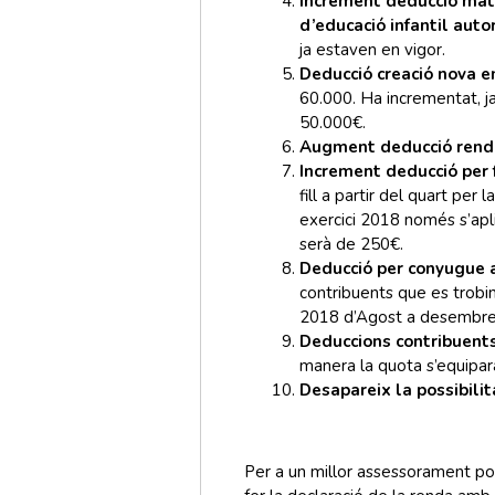
Increment deducció mate
d’educació infantil auto
ja estaven en vigor.
Deducció creació nova 
60.000. Ha incrementat, 
50.000€.
Augment deducció rende
Increment deducció per
fill a partir del quart per
exercici 2018 només s’apl
serà de 250€.
Deducció per conyugue a
contribuents que es trobin
2018 d’Agost a desembre,
Deduccions contribuents
manera la quota s’equipara 
Desapareix la possibilita
Per a un millor assessorament pot