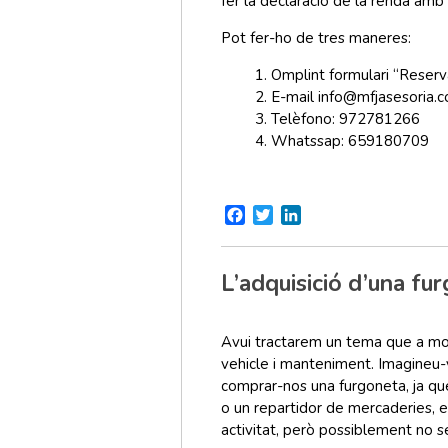
fer la declaració de la renda amb 
Pot fer-ho de tres maneres:
Omplint formulari “Reserv
E-mail info@mfjasesoria.
Telèfono: 972781266
Whatssap: 659180709
Facebook
Twitter
LinkedIn
L’adquisició d’una fu
Avui tractarem un tema que a molt
vehicle i manteniment. Imagineu-
comprar-nos una furgoneta, ja que
o un repartidor de mercaderies, e
activitat, però possiblement no se