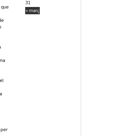
31
s que
« març
de
e
a
ima
el
a
 per