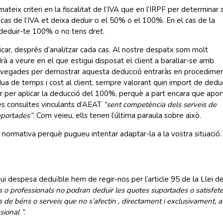
teix criteri en la fiscalitat de l’IVA que en l’IRPF per determinar s
 cas de l’IVA et deixa deduir o el 50% o el 100%. En el cas de la
a deduir-te 100% o no tens dret.
icar, després d’analitzar cada cas. Al nostre despatx som molt
rà a veure en el que estigui disposat el client a barallar-se amb
 a vegades per demostrar aquesta deducció entraràs en procedime
dua de temps i cost al client, sempre valorant quin import de dedu
ar per aplicar la deducció del 100%, perquè a part encara que apo
nes consultes vinculants d’AEAT
“sent competència dels serveis de
aportades”
. Com veieu, ells tenen l’última paraula sobre això.
 normativa perquè pugueu intentar adaptar-la a la vostra situació.
ui despesa deduïble hem de regir-nos per l’article 95 de la Llei de
s o professionals no podran deduir les quotes suportades o satisfet
s de béns o serveis que no s’afectin , directament i exclusivament, a
sional “.